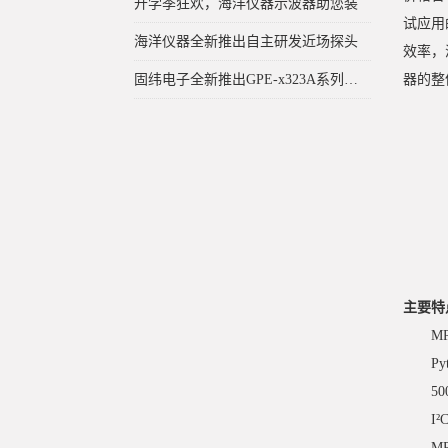
开学季狂欢，海洋仪器示波器助您装
试应用
海洋仪器全新推出自主研发近场探头
效率，
固纬电子全新推出GPE-x323A系列直流电
器的整
主要特
MP
P
5
I
M