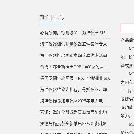
新闻中心
心有所向，行则必至｜海洋仪器2026年
产品简
海洋仪器测试测量仪器五件套清仓大
M
海洋仪器推出实验室焊接套优惠活动
能。除
备或多
台湾固纬全新推出GPP-1000系列高精度可
M
德国罗德与施瓦茨（RS）全新推出MX
大内存
海洋仪器维修大礼包，骨折仪器、焊
GUI
版提供
海洋仪器参加电源网2025年电力电子与
码功能
喜讯：海洋仪器成为青岛海思华北地
争力。
罗德与施瓦茨全新推出FSWX系列双通道
M
价格合