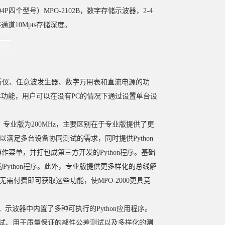
O-2104P四个型号）MPO-2102B，数字存储示波器，2-4
，每通道10Mpts存储深度。
分析仪、任意波发生器、数字万用表和直流电源的功
n脚本功能，用户可以在没有PC的情况下通过设置单台设
Hz，专业版为200MHz，主要区别在于专业版提供了更
以满足多台设备协同测试的需求，同时提供Python
I操作菜单，并打包成第三方开发的Python程序。基础
的Python程序。此外，专业版提供更多样化的总线解
户无需付费即可获取这些功能，使MPO-2000更具竞
系统。示波器中内置了多种可执行的Python应用程序。
试、用于质量保证的部件公差测试以及多样化的测