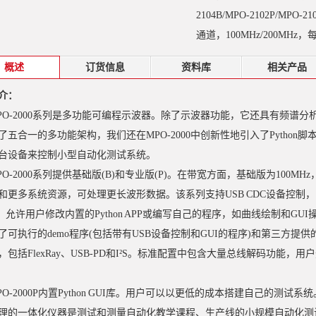
2104B/MPO-2102P/MP
通道，100MHz/200MHz
概述
订货信息
资料库
相关产品
介：
PO-2000系列是多功能可编程示波器。除了示波器功能，它还具有频谱
了五合一的多功能架构，我们还在MPO-2000中创新性地引入了Pytho
台设备来控制小型自动化测试系统。
PO-2000系列提供基础版(B)和专业版(P)。在带宽方面，基础版为100M
和更多系统资源，可处理更长波形数据。该系列支持USB CDC设备控制，
库，允许用户修改内置的Python APP或编写自己的程序，如曲线绘制和GU
了可执行的demo程序(包括带有USB设备控制和GUI的程序)和第三方提供
，包括FlexRay、USB-PD和I²S。标准配置中包含大量总线解码功能，用
PO-2000P内置Python GUI库。用户可以以更低的成本搭建自己的测试
理的一体化仪器是测试和测量自动化教学课程、生产线的小规模自动化测